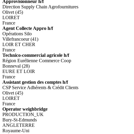
Approvisionneur h/f
Direction Supply Chain Agrofournitures
Olivet (45)
LOIRET
France
Agent Collecte Appro h/f
Opérations Silo
Villefrancoeur (41)
LOIR ET CHER
France
Technico-commercial agricole h/f
Région Eurélienne Commerce Coop
Bonneval (28)
EURE ET LOIR
France
Assistant gestion des comptes h/f
CSP Service Adhérents & Crédit Clients
Olivet (45)
LOIRET
France
Operator weighbridge
PRODUCTION_UK
Bury-St-Edmunds
ANGLETERRE
Royaume-Uni