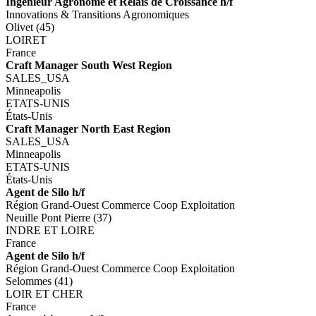
Ingénieur Agronome et Relais de Croissance h/f
Innovations & Transitions Agronomiques
Olivet (45)
LOIRET
France
Craft Manager South West Region
SALES_USA
Minneapolis
ETATS-UNIS
États-Unis
Craft Manager North East Region
SALES_USA
Minneapolis
ETATS-UNIS
États-Unis
Agent de Silo h/f
Région Grand-Ouest Commerce Coop Exploitation
Neuille Pont Pierre (37)
INDRE ET LOIRE
France
Agent de Silo h/f
Région Grand-Ouest Commerce Coop Exploitation
Selommes (41)
LOIR ET CHER
France