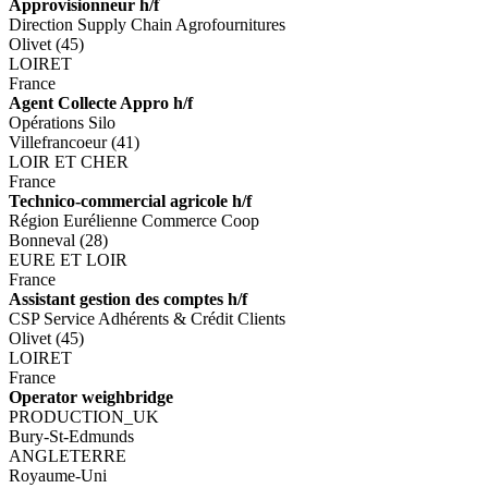
Approvisionneur h/f
Direction Supply Chain Agrofournitures
Olivet (45)
LOIRET
France
Agent Collecte Appro h/f
Opérations Silo
Villefrancoeur (41)
LOIR ET CHER
France
Technico-commercial agricole h/f
Région Eurélienne Commerce Coop
Bonneval (28)
EURE ET LOIR
France
Assistant gestion des comptes h/f
CSP Service Adhérents & Crédit Clients
Olivet (45)
LOIRET
France
Operator weighbridge
PRODUCTION_UK
Bury-St-Edmunds
ANGLETERRE
Royaume-Uni