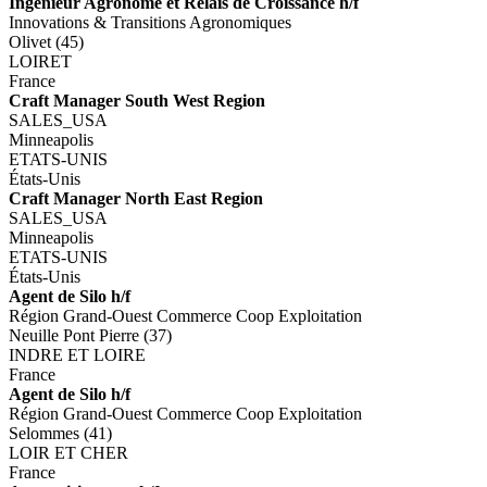
Ingénieur Agronome et Relais de Croissance h/f
Innovations & Transitions Agronomiques
Olivet (45)
LOIRET
France
Craft Manager South West Region
SALES_USA
Minneapolis
ETATS-UNIS
États-Unis
Craft Manager North East Region
SALES_USA
Minneapolis
ETATS-UNIS
États-Unis
Agent de Silo h/f
Région Grand-Ouest Commerce Coop Exploitation
Neuille Pont Pierre (37)
INDRE ET LOIRE
France
Agent de Silo h/f
Région Grand-Ouest Commerce Coop Exploitation
Selommes (41)
LOIR ET CHER
France