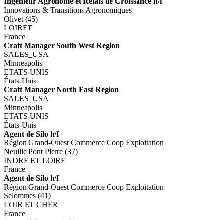
Ingénieur Agronome et Relais de Croissance h/f
Innovations & Transitions Agronomiques
Olivet (45)
LOIRET
France
Craft Manager South West Region
SALES_USA
Minneapolis
ETATS-UNIS
États-Unis
Craft Manager North East Region
SALES_USA
Minneapolis
ETATS-UNIS
États-Unis
Agent de Silo h/f
Région Grand-Ouest Commerce Coop Exploitation
Neuille Pont Pierre (37)
INDRE ET LOIRE
France
Agent de Silo h/f
Région Grand-Ouest Commerce Coop Exploitation
Selommes (41)
LOIR ET CHER
France