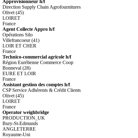
Approvisionneur h/f
Direction Supply Chain Agrofournitures
Olivet (45)
LOIRET
France
Agent Collecte Appro h/f
Opérations Silo
Villefrancoeur (41)
LOIR ET CHER
France
Technico-commercial agricole h/f
Région Eurélienne Commerce Coop
Bonneval (28)
EURE ET LOIR
France
Assistant gestion des comptes h/f
CSP Service Adhérents & Crédit Clients
Olivet (45)
LOIRET
France
Operator weighbridge
PRODUCTION_UK
Bury-St-Edmunds
ANGLETERRE
Royaume-Uni