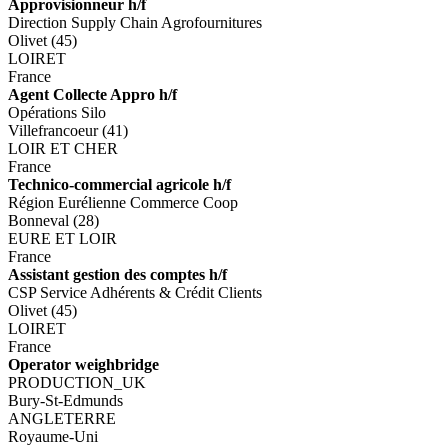
Approvisionneur h/f
Direction Supply Chain Agrofournitures
Olivet (45)
LOIRET
France
Agent Collecte Appro h/f
Opérations Silo
Villefrancoeur (41)
LOIR ET CHER
France
Technico-commercial agricole h/f
Région Eurélienne Commerce Coop
Bonneval (28)
EURE ET LOIR
France
Assistant gestion des comptes h/f
CSP Service Adhérents & Crédit Clients
Olivet (45)
LOIRET
France
Operator weighbridge
PRODUCTION_UK
Bury-St-Edmunds
ANGLETERRE
Royaume-Uni