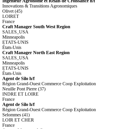
Ingénieur Agronome et Relais de Croissance h/f
Innovations & Transitions Agronomiques
Olivet (45)
LOIRET
France
Craft Manager South West Region
SALES_USA
Minneapolis
ETATS-UNIS
États-Unis
Craft Manager North East Region
SALES_USA
Minneapolis
ETATS-UNIS
États-Unis
Agent de Silo h/f
Région Grand-Ouest Commerce Coop Exploitation
Neuille Pont Pierre (37)
INDRE ET LOIRE
France
Agent de Silo h/f
Région Grand-Ouest Commerce Coop Exploitation
Selommes (41)
LOIR ET CHER
France