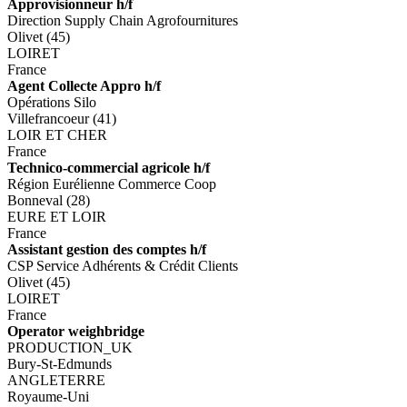
Approvisionneur h/f
Direction Supply Chain Agrofournitures
Olivet (45)
LOIRET
France
Agent Collecte Appro h/f
Opérations Silo
Villefrancoeur (41)
LOIR ET CHER
France
Technico-commercial agricole h/f
Région Eurélienne Commerce Coop
Bonneval (28)
EURE ET LOIR
France
Assistant gestion des comptes h/f
CSP Service Adhérents & Crédit Clients
Olivet (45)
LOIRET
France
Operator weighbridge
PRODUCTION_UK
Bury-St-Edmunds
ANGLETERRE
Royaume-Uni