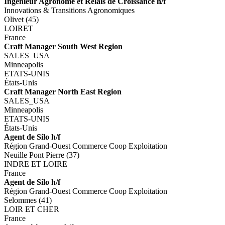
Ingénieur Agronome et Relais de Croissance h/f
Innovations & Transitions Agronomiques
Olivet (45)
LOIRET
France
Craft Manager South West Region
SALES_USA
Minneapolis
ETATS-UNIS
États-Unis
Craft Manager North East Region
SALES_USA
Minneapolis
ETATS-UNIS
États-Unis
Agent de Silo h/f
Région Grand-Ouest Commerce Coop Exploitation
Neuille Pont Pierre (37)
INDRE ET LOIRE
France
Agent de Silo h/f
Région Grand-Ouest Commerce Coop Exploitation
Selommes (41)
LOIR ET CHER
France