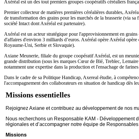
Axéréal est un des tout premiers groupes coopératifs céréaliers françai
Premier collecteur de matières premières céréalières durables, Axéréal 
de transformation des grains pour les marchés de la brasserie (via sa f
société Intact dont Axéréal est partenaire).
Axéréal est un acteur stratégique pour l'approvisionnement en grains de
d'affaires d'environ 3 milliards d’euros. Axéréal opère Axéréal opèr
Royaume-Uni, Serbie et Slovaquie).
Axiane Meunerie, filiale du groupe coopératif Axéréal, est un meunier
grande distribution (sous les marques Cœur de Blé, Treblec, Lemaire e
notamment une expertise dans la production et l'ensachage de farines 
Dans le cadre de sa Politique Handicap, Axereal étudie, à compétences 
l'accompagnement des collaborateurs en situation de handicap dès leur 
Missions essentielles
Rejoignez Axiane et contribuez au développement de nos 
Nous recherchons un Responsable KAM - Développement des v
régionales et d’accompagner notre équipe de Responsable
Missions