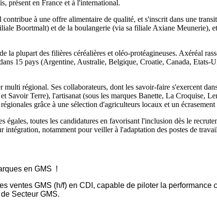
s, présent en France et à l'international.
contribue à une offre alimentaire de qualité, et s'inscrit dans une transi
iliale Boortmalt) et de la boulangerie (via sa filiale Axiane Meunerie), e
 la plupart des filières céréalières et oléo-protéagineuses. Axéréal rass
e dans 15 pays (Argentine, Australie, Belgique, Croatie, Canada, Etats-
 multi régional. Ses collaborateurs, dont les savoir-faire s'exercent da
t Savoir Terre), l'artisanat (sous les marques Banette, La Croquise, Lem
régionales grâce à une sélection d'agriculteurs locaux et un écrasement
égales, toutes les candidatures en favorisant l'inclusion dès le recrutem
intégration, notamment pour veiller à l'adaptation des postes de travail 
marques en GMS !
entes GMS (h/f) en CDI, capable de piloter la performance co
s de Secteur GMS.