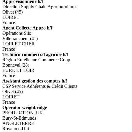
Approvisionneur h/f
Direction Supply Chain Agrofournitures
Olivet (45)
LOIRET
France
Agent Collecte Appro h/f
Opérations Silo
Villefrancoeur (41)
LOIR ET CHER
France
Technico-commercial agricole h/f
Région Eurélienne Commerce Coop
Bonneval (28)
EURE ET LOIR
France
Assistant gestion des comptes h/f
CSP Service Adhérents & Crédit Clients
Olivet (45)
LOIRET
France
Operator weighbridge
PRODUCTION_UK
Bury-St-Edmunds
ANGLETERRE
Royaume-Uni