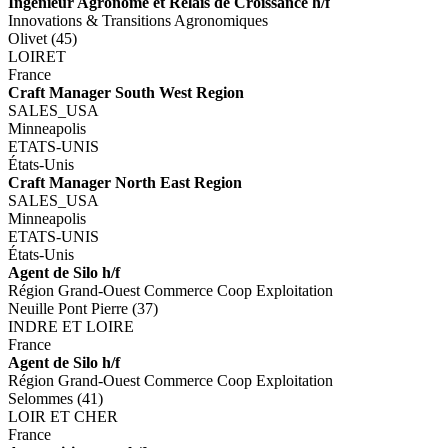
Ingénieur Agronome et Relais de Croissance h/f
Innovations & Transitions Agronomiques
Olivet (45)
LOIRET
France
Craft Manager South West Region
SALES_USA
Minneapolis
ETATS-UNIS
États-Unis
Craft Manager North East Region
SALES_USA
Minneapolis
ETATS-UNIS
États-Unis
Agent de Silo h/f
Région Grand-Ouest Commerce Coop Exploitation
Neuille Pont Pierre (37)
INDRE ET LOIRE
France
Agent de Silo h/f
Région Grand-Ouest Commerce Coop Exploitation
Selommes (41)
LOIR ET CHER
France