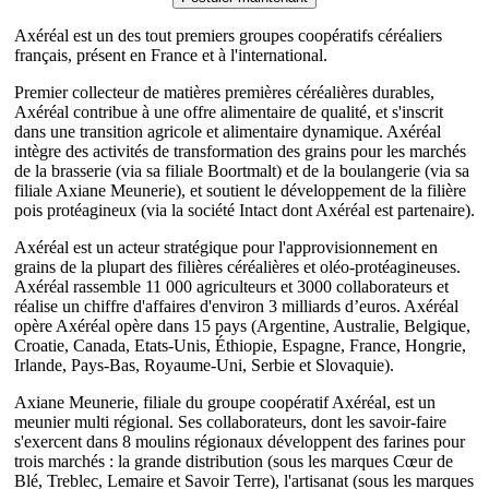
Axéréal est un des tout premiers groupes coopératifs céréaliers
français, présent en France et à l'international.
Premier collecteur de matières premières céréalières durables,
Axéréal contribue à une offre alimentaire de qualité, et s'inscrit
dans une transition agricole et alimentaire dynamique. Axéréal
intègre des activités de transformation des grains pour les marchés
de la brasserie (via sa filiale Boortmalt) et de la boulangerie (via sa
filiale Axiane Meunerie), et soutient le développement de la filière
pois protéagineux (via la société Intact dont Axéréal est partenaire).
Axéréal est un acteur stratégique pour l'approvisionnement en
grains de la plupart des filières céréalières et oléo-protéagineuses.
Axéréal rassemble 11 000 agriculteurs et 3000 collaborateurs et
réalise un chiffre d'affaires d'environ 3 milliards d’euros. Axéréal
opère Axéréal opère dans 15 pays (Argentine, Australie, Belgique,
Croatie, Canada, Etats-Unis, Éthiopie, Espagne, France, Hongrie,
Irlande, Pays-Bas, Royaume-Uni, Serbie et Slovaquie).
Axiane Meunerie, filiale du groupe coopératif Axéréal, est un
meunier multi régional. Ses collaborateurs, dont les savoir-faire
s'exercent dans 8 moulins régionaux développent des farines pour
trois marchés : la grande distribution (sous les marques Cœur de
Blé, Treblec, Lemaire et Savoir Terre), l'artisanat (sous les marques