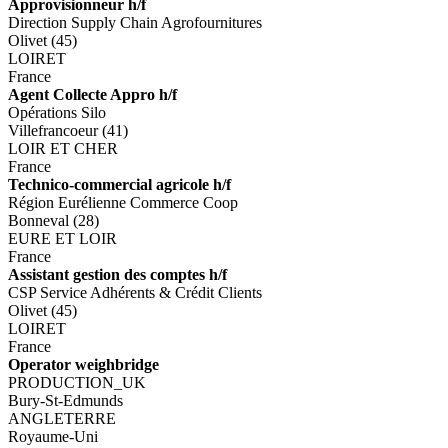
Approvisionneur h/f
Direction Supply Chain Agrofournitures
Olivet (45)
LOIRET
France
Agent Collecte Appro h/f
Opérations Silo
Villefrancoeur (41)
LOIR ET CHER
France
Technico-commercial agricole h/f
Région Eurélienne Commerce Coop
Bonneval (28)
EURE ET LOIR
France
Assistant gestion des comptes h/f
CSP Service Adhérents & Crédit Clients
Olivet (45)
LOIRET
France
Operator weighbridge
PRODUCTION_UK
Bury-St-Edmunds
ANGLETERRE
Royaume-Uni