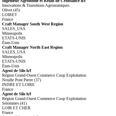
Ingénieur Agronome et Relais de Croissance h/f
Innovations & Transitions Agronomiques
Olivet (45)
LOIRET
France
Craft Manager South West Region
SALES_USA
Minneapolis
ETATS-UNIS
États-Unis
Craft Manager North East Region
SALES_USA
Minneapolis
ETATS-UNIS
États-Unis
Agent de Silo h/f
Région Grand-Ouest Commerce Coop Exploitation
Neuille Pont Pierre (37)
INDRE ET LOIRE
France
Agent de Silo h/f
Région Grand-Ouest Commerce Coop Exploitation
Selommes (41)
LOIR ET CHER
France