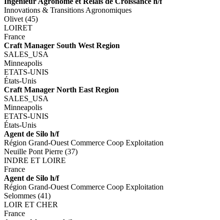
Ingénieur Agronome et Relais de Croissance h/f
Innovations & Transitions Agronomiques
Olivet (45)
LOIRET
France
Craft Manager South West Region
SALES_USA
Minneapolis
ETATS-UNIS
États-Unis
Craft Manager North East Region
SALES_USA
Minneapolis
ETATS-UNIS
États-Unis
Agent de Silo h/f
Région Grand-Ouest Commerce Coop Exploitation
Neuille Pont Pierre (37)
INDRE ET LOIRE
France
Agent de Silo h/f
Région Grand-Ouest Commerce Coop Exploitation
Selommes (41)
LOIR ET CHER
France