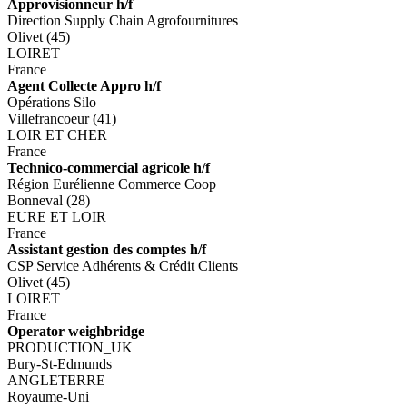
Approvisionneur h/f
Direction Supply Chain Agrofournitures
Olivet (45)
LOIRET
France
Agent Collecte Appro h/f
Opérations Silo
Villefrancoeur (41)
LOIR ET CHER
France
Technico-commercial agricole h/f
Région Eurélienne Commerce Coop
Bonneval (28)
EURE ET LOIR
France
Assistant gestion des comptes h/f
CSP Service Adhérents & Crédit Clients
Olivet (45)
LOIRET
France
Operator weighbridge
PRODUCTION_UK
Bury-St-Edmunds
ANGLETERRE
Royaume-Uni